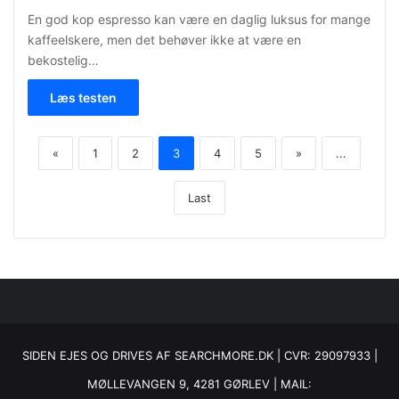
En god kop espresso kan være en daglig luksus for mange
kaffeelskere, men det behøver ikke at være en
bekostelig…
Læs testen
«
1
2
3
4
5
»
...
Last
SIDEN EJES OG DRIVES AF SEARCHMORE.DK | CVR: 29097933 |
MØLLEVANGEN 9, 4281 GØRLEV | MAIL: