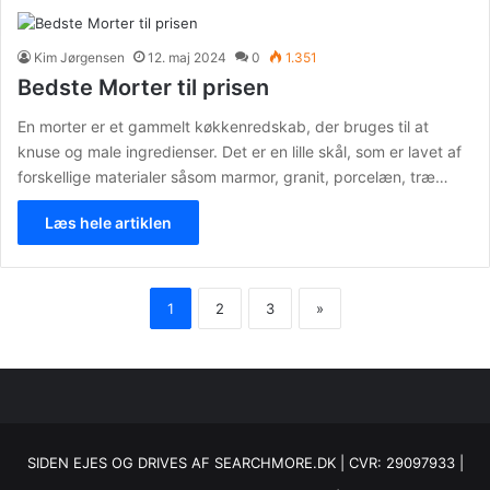
Kim Jørgensen
12. maj 2024
0
1.351
Bedste Morter til prisen
En morter er et gammelt køkkenredskab, der bruges til at
knuse og male ingredienser. Det er en lille skål, som er lavet af
forskellige materialer såsom marmor, granit, porcelæn, træ…
Læs hele artiklen
1
2
3
»
SIDEN EJES OG DRIVES AF SEARCHMORE.DK | CVR: 29097933 |