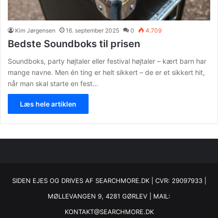
Kim Jørgensen
16. september 2025
0
4.709
Bedste Soundboks til prisen
Soundboks, party højtaler eller festival højtaler – kært barn har
mange navne. Men én ting er helt sikkert – de er et sikkert hit,
når man skal starte en fest…
Læs hele artiklen
SIDEN EJES OG DRIVES AF SEARCHMORE.DK | CVR: 29097933 |
MØLLEVANGEN 9, 4281 GØRLEV | MAIL:
KONTAKT@SEARCHMORE.DK