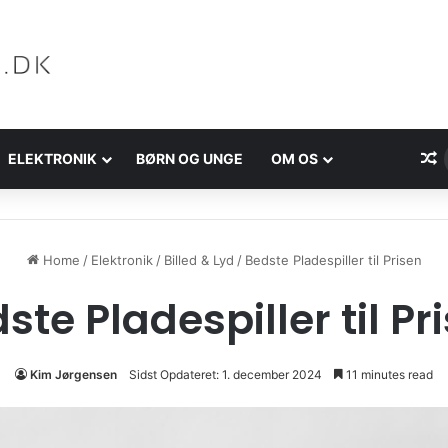
ELEKTRONIK
BØRN OG UNGE
OM OS
Home
/
Elektronik
/
Billed & Lyd
/
Bedste Pladespiller til Prisen
ste Pladespiller til Pr
Kim Jørgensen
Sidst Opdateret: 1. december 2024
11 minutes read