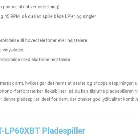
 passer til enhver indretning)
 45 RPM, så du kan spille både LP’er og singler
bindelse til hovedtelefoner eller højttalere
e vinylplader
forbindelse med eksterne højttalere
tisk arm, hvilket gør det nemt at starte og stoppe afspilningen ude
hono-forforstærker fleksibilitet, så du kan tilslutte pladespilleren t
t er denne pladespiller ideel for dem, der ønsker god lydkvalitet kom
T-LP60XBT Pladespiller