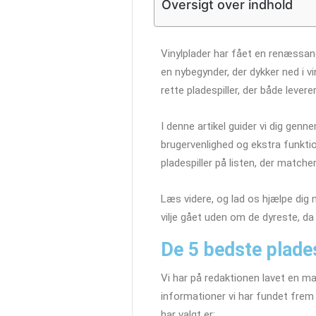
Oversigt over indhold
Vinylplader har fået en renæssan
en nybegynder, der dykker ned i vi
rette pladespiller, der både levere
I denne artikel guider vi dig genn
brugervenlighed og ekstra funktio
pladespiller på listen, der matche
Læs videre, og lad os hjælpe dig m
vilje gået uden om de dyreste, da
De 5 bedste pladesp
Vi har på redaktionen lavet en m
informationer vi har fundet frem t
har valgt er: