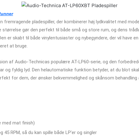
Runner
fremragende pladespiller, der kombinerer høj lydkvalitet med mode
 størrelse gør den perfekt til både små og store rum, og dens trådl
n er skabt til både vinylentusiaster og nybegyndere, der vil have en p
ret at bruge.
sion af Audio-Technicas populære AT-LP60-serie, og den forbedred
klar og fyldig lyd. Den helautomatiske funktion betyder, at du blot ska
erfekt for dem, der ønsker bekvemmelighed og skånsom behandling a
e med mat finish)
 45 RPM, så du kan spille både LP’er og singler