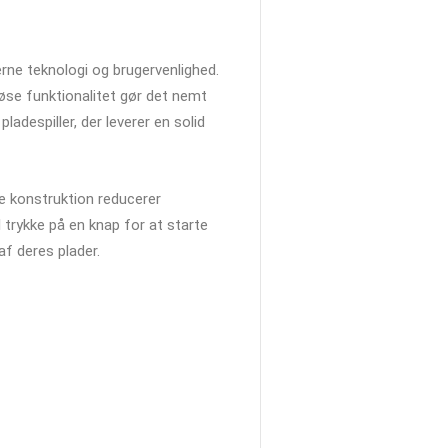
rne teknologi og brugervenlighed.
øse funktionalitet gør det nemt
ladespiller, der leverer en solid
e konstruktion reducerer
l trykke på en knap for at starte
f deres plader.