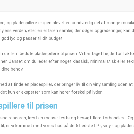
ce, og pladespillere er igen blevet en uundværlig del af mange musi
nylens verden, eller en erfaren samler, der søger opgraderinger, kan 
r god lyd og passer til dit budget.
em de fem bedste pladespillere til prisen. Vi har taget højde for fakto
ner. Uanset om du leder efter noget klassisk, minimalistisk eller tek
r dine behov.
ed at finde en pladespiller, der bringer liv til din vinylsamling uden
 det kun er eksperter som kan hører forskel på lyden.
illere til prisen
asse research, læst en masse tests og besøgt flere forhandlere. Og 
il, er vi kommet med vores bud på de 5 bedste LP-, vinyl- og pladespil