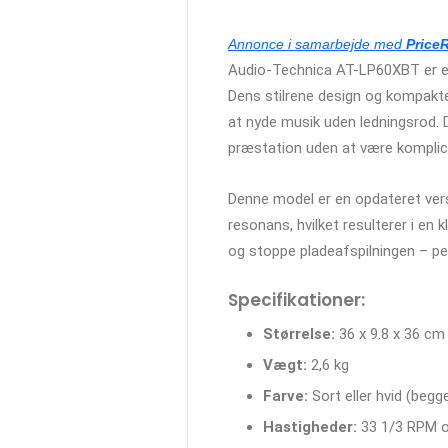
Annonce i samarbejde med
Price
Audio-Technica AT-LP60XBT er en 
Dens stilrene design og kompakte
at nyde musik uden ledningsrod. De
præstation uden at være komplice
Denne model er en opdateret ver
resonans, hvilket resulterer i en 
og stoppe pladeafspilningen – p
Specifikationer:
Størrelse:
36 x 9.8 x 36 cm
Vægt:
2,6 kg
Farve:
Sort eller hvid (begg
Hastigheder:
33 1/3 RPM og