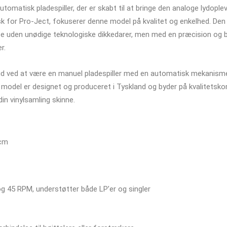
matisk pladespiller, der er skabt til at bringe den analoge lydopleve
isk for Pro-Ject, fokuserer denne model på kvalitet og enkelhed. Den
else uden unødige teknologiske dikkedarer, men med en præcision og by
r.
ud ved at være en manuel pladespiller med en automatisk mekanisme
model er designet og produceret i Tyskland og byder på kvalitetskom
 din vinylsamling skinne.
 cm
 45 RPM, understøtter både LP’er og singler