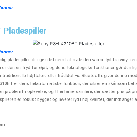
Runner
Pladespiller
Runner
g pladespiller, der gør det nemt at nyde den varme lyd fra vinyl i 
 er den en fryd for øjet, og dens teknologiske funktioner gør den lig
 traditionelle højttalere eller trådløst via Bluetooth, giver denne model
310BT er dens helautomatiske funktion, der sikrer en skånsom behand
en problemfri oplevelse, og til erfarne samlere, der sætter pris på pr
lleren er robust bygget og leverer lyd i høj kvalitet, der indfanger 
 cm