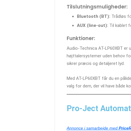
Tilslutningsmuligheder
:
Bluetooth (BT):
Trådløs for
AUX (line-out):
Til kablet 
Funktioner:
Audio-Technica AT-LP60XBT er ud
højttalersystemer uden behov for
sikrer præcis og detaljeret lyd.
Med AT-LP60XBT får du en pålidelig 
valg for dem, der vil have både 
Pro-Ject Automat 
Annonce i samarbejde med
Price