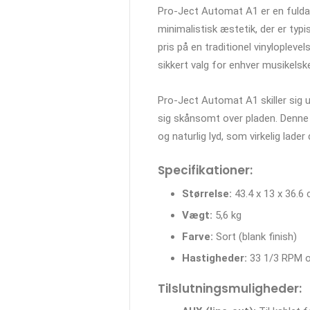
Pro-Ject Automat A1 er en fuldauto
minimalistisk æstetik, der er typ
pris på en traditionel vinyloplev
sikkert valg for enhver musikelske
Pro-Ject Automat A1 skiller sig 
sig skånsomt over pladen. Denne 
og naturlig lyd, som virkelig lader
Specifikationer:
Størrelse:
43.4 x 13 x 36.6
Vægt:
5,6 kg
Farve:
Sort (blank finish)
Hastigheder:
33 1/3 RPM og
Tilslutningsmuligheder: