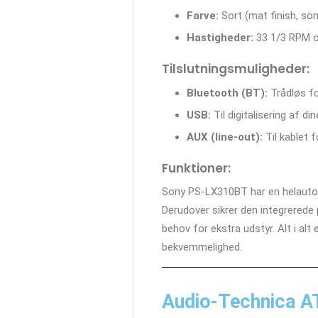
Farve:
Sort (mat finish, som
Hastigheder:
33 1/3 RPM og
Tilslutningsmuligheder:
Bluetooth (BT):
Trådløs for
USB:
Til digitalisering af din
AUX (line-out):
Til kablet 
Funktioner:
Sony PS-LX310BT har en helautoma
Derudover sikrer den integrerede p
behov for ekstra udstyr. Alt i al
bekvemmelighed.
Audio-Technica A