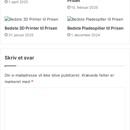
Prisen
1. april 2025
10. februar 2025
Bedste 3D Printer til Prisen
Bedste Pladespiller til Prisen
31. januar 2025
1. december 2024
Skriv et svar
Din e-mailadresse vil ikke blive publiceret.
Krævede felter er
markeret med
*
K
o
m
m
e