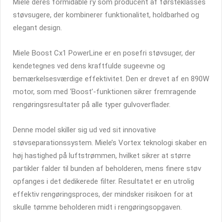
Miele deres formidable ry som producent af førsteklasses
støvsugere, der kombinerer funktionalitet, holdbarhed og
elegant design.
Miele Boost Cx1 PowerLine er en posefri støvsuger, der
kendetegnes ved dens kraftfulde sugeevne og
bemærkelsesværdige effektivitet. Den er drevet af en 890W
motor, som med ‘Boost’-funktionen sikrer fremragende
rengøringsresultater på alle typer gulvoverflader.
Denne model skiller sig ud ved sit innovative
støvseparationssystem. Miele’s Vortex teknologi skaber en
høj hastighed på luftstrømmen, hvilket sikrer at større
partikler falder til bunden af beholderen, mens finere støv
opfanges i det dedikerede filter. Resultatet er en utrolig
effektiv rengøringsproces, der mindsker risikoen for at
skulle tømme beholderen midt i rengøringsopgaven.