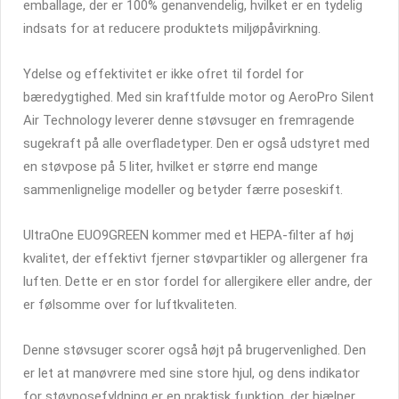
emballage, der er 100% genanvendelig, hvilket er en tydelig
indsats for at reducere produktets miljøpåvirkning.
Ydelse og effektivitet er ikke ofret til fordel for
bæredygtighed. Med sin kraftfulde motor og AeroPro Silent
Air Technology leverer denne støvsuger en fremragende
sugekraft på alle overfladetyper. Den er også udstyret med
en støvpose på 5 liter, hvilket er større end mange
sammenlignelige modeller og betyder færre poseskift.
UltraOne EUO9GREEN kommer med et HEPA-filter af høj
kvalitet, der effektivt fjerner støvpartikler og allergener fra
luften. Dette er en stor fordel for allergikere eller andre, der
er følsomme over for luftkvaliteten.
Denne støvsuger scorer også højt på brugervenlighed. Den
er let at manøvrere med sine store hjul, og dens indikator
for støvposefyldning er en praktisk funktion, der hjælper