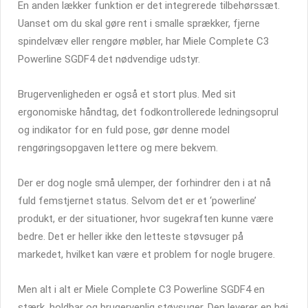
En anden lækker funktion er det integrerede tilbehørssæt.
Uanset om du skal gøre rent i smalle sprækker, fjerne
spindelvæv eller rengøre møbler, har Miele Complete C3
Powerline SGDF4 det nødvendige udstyr.
Brugervenligheden er også et stort plus. Med sit
ergonomiske håndtag, det fodkontrollerede ledningsoprul
og indikator for en fuld pose, gør denne model
rengøringsopgaven lettere og mere bekvem.
Der er dog nogle små ulemper, der forhindrer den i at nå
fuld femstjernet status. Selvom det er et ‘powerline’
produkt, er der situationer, hvor sugekraften kunne være
bedre. Det er heller ikke den letteste støvsuger på
markedet, hvilket kan være et problem for nogle brugere.
Men alt i alt er Miele Complete C3 Powerline SGDF4 en
stærk, holdbar og brugervenlig støvsuger. Den leverer en høj