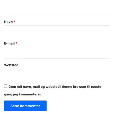
n
t
a
Navn
*
r
*
E-mail
*
Websted
Gem mit navn, mail og websted i denne browser til næste
gang jeg kommenterer.