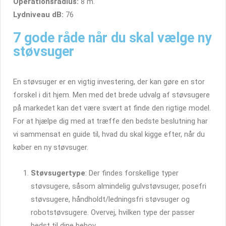
Operationsradius:
8 m.
Lydniveau dB:
76
7 gode råde når du skal vælge ny
støvsuger
En støvsuger er en vigtig investering, der kan gøre en stor
forskel i dit hjem. Men med det brede udvalg af støvsugere
på markedet kan det være svært at finde den rigtige model.
For at hjælpe dig med at træffe den bedste beslutning har
vi sammensat en guide til, hvad du skal kigge efter, når du
køber en ny støvsuger.
Støvsugertype
: Der findes forskellige typer
støvsugere, såsom almindelig gulvstøvsuger, posefri
støvsugere, håndholdt/ledningsfri støvsuger og
robotstøvsugere. Overvej, hvilken type der passer
bedst til dine behov.