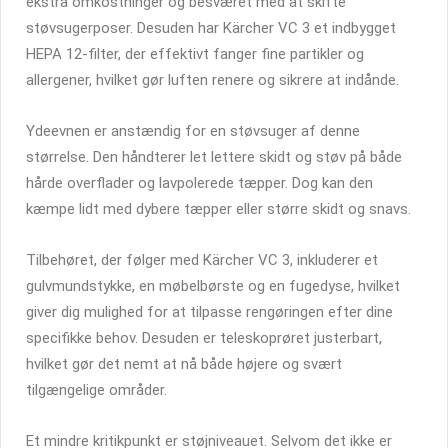
ekstra omkostninger og besværet med at skifte
støvsugerposer. Desuden har Kärcher VC 3 et indbygget
HEPA 12-filter, der effektivt fanger fine partikler og
allergener, hvilket gør luften renere og sikrere at indånde.
Ydeevnen er anstændig for en støvsuger af denne
størrelse. Den håndterer let lettere skidt og støv på både
hårde overflader og lavpolerede tæpper. Dog kan den
kæmpe lidt med dybere tæpper eller større skidt og snavs.
Tilbehøret, der følger med Kärcher VC 3, inkluderer et
gulvmundstykke, en møbelbørste og en fugedyse, hvilket
giver dig mulighed for at tilpasse rengøringen efter dine
specifikke behov. Desuden er teleskoprøret justerbart,
hvilket gør det nemt at nå både højere og svært
tilgængelige områder.
Et mindre kritikpunkt er støjniveauet. Selvom det ikke er