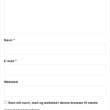
m
m
e
n
t
a
Navn
*
r
*
E-mail
*
Websted
Gem mit navn, mail og websted i denne browser til næste
gang jeg kommenterer.