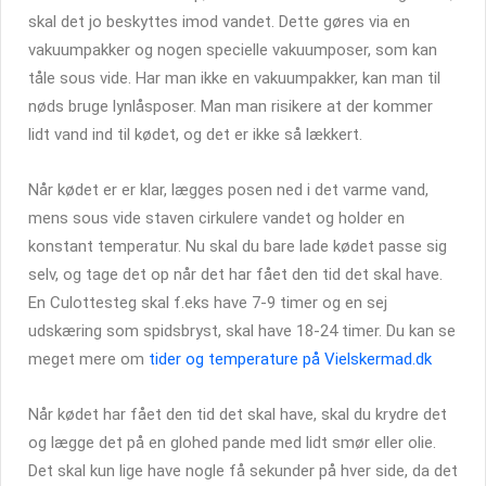
skal det jo beskyttes imod vandet. Dette gøres via en
vakuumpakker og nogen specielle vakuumposer, som kan
tåle sous vide. Har man ikke en vakuumpakker, kan man til
nøds bruge lynlåsposer. Man man risikere at der kommer
lidt vand ind til kødet, og det er ikke så lækkert.
Når kødet er er klar, lægges posen ned i det varme vand,
mens sous vide staven cirkulere vandet og holder en
konstant temperatur. Nu skal du bare lade kødet passe sig
selv, og tage det op når det har fået den tid det skal have.
En Culottesteg skal f.eks have 7-9 timer og en sej
udskæring som spidsbryst, skal have 18-24 timer. Du kan se
meget mere om
tider og temperature på Vielskermad.dk
Når kødet har fået den tid det skal have, skal du krydre det
og lægge det på en glohed pande med lidt smør eller olie.
Det skal kun lige have nogle få sekunder på hver side, da det