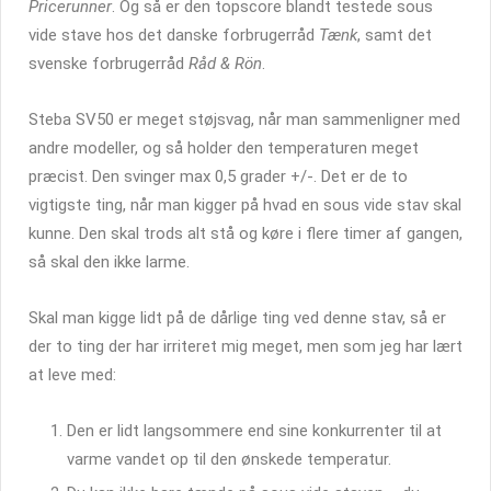
Pricerunner
. Og så er den topscore blandt testede sous
vide stave hos det danske forbrugerråd
Tænk
, samt det
svenske forbrugerråd
Råd & Rön
.
Steba SV50 er meget støjsvag, når man sammenligner med
andre modeller, og så holder den temperaturen meget
præcist. Den svinger max 0,5 grader +/-. Det er de to
vigtigste ting, når man kigger på hvad en sous vide stav skal
kunne. Den skal trods alt stå og køre i flere timer af gangen,
så skal den ikke larme.
Skal man kigge lidt på de dårlige ting ved denne stav, så er
der to ting der har irriteret mig meget, men som jeg har lært
at leve med:
Den er lidt langsommere end sine konkurrenter til at
varme vandet op til den ønskede temperatur.